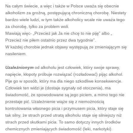
Na całym świecie, a więc i także w Polsce uważa się obecnie
alkoholizm za groźną, postępującą chroniczną chorobę. Niestety
bardzo wiele ludzi, w tym także alkoholicy wcale nie uważa tego
za chorobę, tylko za problem woli.
Mawiają więc- „Przecież jak Ja nie chcę to nie piję” albo „
Przecież nie piłem ostatnio przez dwa tygodnie”.
W każdej chorobie jednak objawy występują ze zmieniającym się
nasileniem.
Uzależnionym
od alkoholu jest człowiek, który swoje sprawy,
napięcie, kłopoty próbuje rozwiązać (rozładować) pijąc alkohol.
Pije go w sposób, który ma dla niego szkodliwe konsekwencje.
Człowiek ten widzi je (dostaje sygnały od otoczenia), ma
świadomość, że spowodowane są jego piciem, a mimo tego nie
przestaje pić. Uzależnienie wiąże się z niemożnością
kontrolowania własnego picia i przymusem picia, który staje się
tak silny, że strach przed utratą alkoholu staje się silniejszy niż
strach przed skutkami picia. To samo dotyczy innych środków
chemicznych zmieniających świadomość (leki, narkotyki).