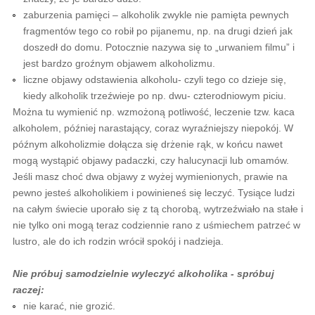
zaburzenia pamięci – alkoholik zwykle nie pamięta pewnych
fragmentów tego co robił po pijanemu, np. na drugi dzień jak
doszedł do domu. Potocznie nazywa się to „urwaniem filmu” i
jest bardzo groźnym objawem alkoholizmu.
liczne objawy odstawienia alkoholu- czyli tego co dzieje się,
kiedy alkoholik trzeźwieje po np. dwu- czterodniowym piciu.
Można tu wymienić np. wzmożoną potliwość, leczenie tzw. kaca
alkoholem, później narastający, coraz wyraźniejszy niepokój. W
późnym alkoholizmie dołącza się drżenie rąk, w końcu nawet
mogą wystąpić objawy padaczki, czy halucynacji lub omamów.
Jeśli masz choć dwa objawy z wyżej wymienionych, prawie na
pewno jesteś alkoholikiem i powinieneś się leczyć. Tysiące ludzi
na całym świecie uporało się z tą chorobą, wytrzeźwiało na stałe i
nie tylko oni mogą teraz codziennie rano z uśmiechem patrzeć w
lustro, ale do ich rodzin wrócił spokój i nadzieja.
Nie próbuj samodzielnie wyleczyć alkoholika - spróbuj
raczej:
nie karać, nie grozić.