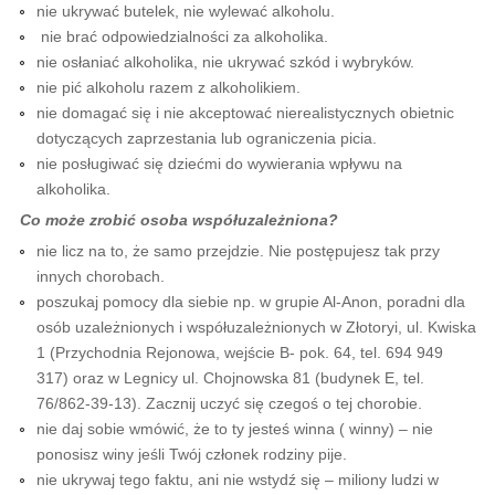
nie ukrywać butelek, nie wylewać alkoholu.
nie brać odpowiedzialności za alkoholika.
nie osłaniać alkoholika, nie ukrywać szkód i wybryków.
nie pić alkoholu razem z alkoholikiem.
nie domagać się i nie akceptować nierealistycznych obietnic
dotyczących zaprzestania lub ograniczenia picia.
nie posługiwać się dziećmi do wywierania wpływu na
alkoholika.
Co może zrobić osoba współuzależniona?
nie licz na to, że samo przejdzie. Nie postępujesz tak przy
innych chorobach.
poszukaj pomocy dla siebie np. w grupie Al-Anon, poradni dla
osób uzależnionych i współuzależnionych w Złotoryi, ul. Kwiska
1 (Przychodnia Rejonowa, wejście B- pok. 64, tel. 694 949
317) oraz w Legnicy ul. Chojnowska 81 (budynek E, tel.
76/862-39-13). Zacznij uczyć się czegoś o tej chorobie.
nie daj sobie wmówić, że to ty jesteś winna ( winny) – nie
ponosisz winy jeśli Twój członek rodziny pije.
nie ukrywaj tego faktu, ani nie wstydź się – miliony ludzi w