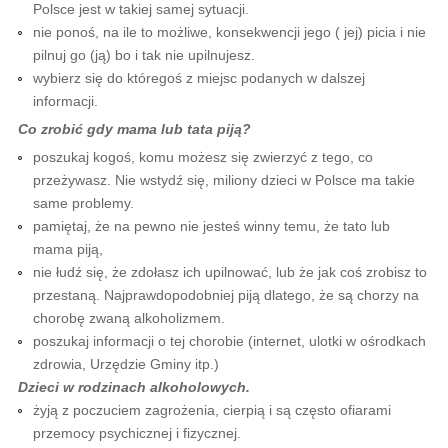
Polsce jest w takiej samej sytuacji.
nie ponoś, na ile to możliwe, konsekwencji jego ( jej) picia i nie
pilnuj go (ją) bo i tak nie upilnujesz.
wybierz się do któregoś z miejsc podanych w dalszej
informacji.
Co zrobić gdy mama lub tata piją?
poszukaj kogoś, komu możesz się zwierzyć z tego, co
przeżywasz. Nie wstydź się, miliony dzieci w Polsce ma takie
same problemy.
pamiętaj, że na pewno nie jesteś winny temu, że tato lub
mama piją,
nie łudź się, że zdołasz ich upilnować, lub że jak coś zrobisz to
przestaną. Najprawdopodobniej piją dlatego, że są chorzy na
chorobę zwaną alkoholizmem.
poszukaj informacji o tej chorobie (internet, ulotki w ośrodkach
zdrowia, Urzędzie Gminy itp.)
Dzieci w rodzinach alkoholowych.
żyją z poczuciem zagrożenia, cierpią i są często ofiarami
przemocy psychicznej i fizycznej.