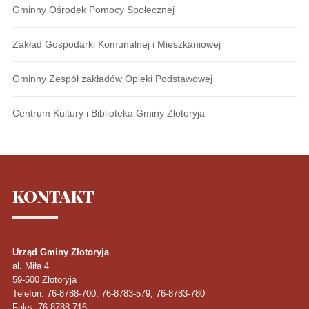
Gminny Ośrodek Pomocy Społecznej
Zakład Gospodarki Komunalnej i Mieszkaniowej
Gminny Zespół zakładów Opieki Podstawowej
Centrum Kultury i Biblioteka Gminy Złotoryja
KONTAKT
Urząd Gminy Złotoryja
al. Miła 4
59-500
Złotoryja
Telefon
: 76-8788-700, 76-8783-579, 76-8783-780
Faks
: 76-8788-716