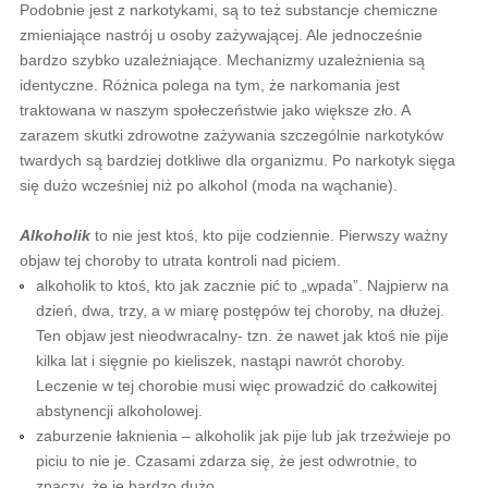
Podobnie jest z narkotykami, są to też substancje chemiczne
zmieniające nastrój u osoby zażywającej. Ale jednocześnie
bardzo szybko uzależniające. Mechanizmy uzależnienia są
identyczne. Różnica polega na tym, że narkomania jest
traktowana w naszym społeczeństwie jako większe zło. A
zarazem skutki zdrowotne zażywania szczególnie narkotyków
twardych są bardziej dotkliwe dla organizmu. Po narkotyk sięga
się dużo wcześniej niż po alkohol (moda na wąchanie).
Alkoholik
to nie jest ktoś, kto pije codziennie. Pierwszy ważny
objaw tej choroby to utrata kontroli nad piciem.
alkoholik to ktoś, kto jak zacznie pić to „wpada”. Najpierw na
dzień, dwa, trzy, a w miarę postępów tej choroby, na dłużej.
Ten objaw jest nieodwracalny- tzn. że nawet jak ktoś nie pije
kilka lat i sięgnie po kieliszek, nastąpi nawrót choroby.
Leczenie w tej chorobie musi więc prowadzić do całkowitej
abstynencji alkoholowej.
zaburzenie łaknienia – alkoholik jak pije lub jak trzeźwieje po
piciu to nie je. Czasami zdarza się, że jest odwrotnie, to
znaczy, że je bardzo dużo.