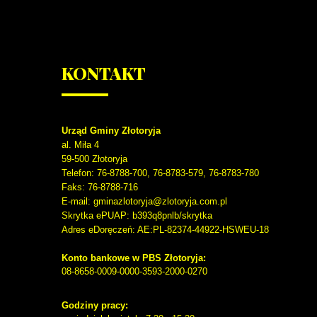
KONTAKT
Urząd Gminy Złotoryja
al. Miła 4
59-500
Złotoryja
Telefon
: 76-8788-700, 76-8783-579, 76-8783-780
Faks
: 76-8788-716
E-mail: gminazlotoryja@zlotoryja.com.pl
Skrytka ePUAP: b393q8pnlb/skrytka
Adres eDoręczeń: AE:PL-82374-44922-HSWEU-18
Konto bankowe w PBS Złotoryja:
08-8658-0009-0000-3593-2000-0270
Godziny pracy: