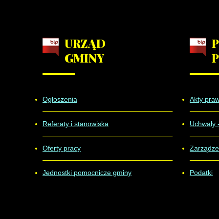
URZĄD
GMINY
Ogłoszenia
Akty pra
Referaty i stanowiska
Uchwały 
Oferty pracy
Zarządze
Jednostki pomocnicze gminy
Podatki