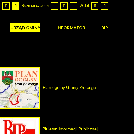
Rozmiar czcionki
Widok
URZĄD GMINY
INFORMATOR
BIP
Plan ogólny Gminy Złotoryja
Biuletyn Informacji Publicznej