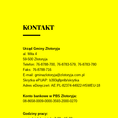
KONTAKT
Urząd Gminy Złotoryja
al. Miła 4
59-500
Złotoryja
Telefon
: 76-8788-700, 76-8783-579, 76-8783-780
Faks
: 76-8788-716
E-mail: gminazlotoryja@zlotoryja.com.pl
Skrytka ePUAP: b393q8pnlb/skrytka
Adres eDoręczeń: AE:PL-82374-44922-HSWEU-18
Konto bankowe w PBS Złotoryja:
08-8658-0009-0000-3593-2000-0270
Godziny pracy: