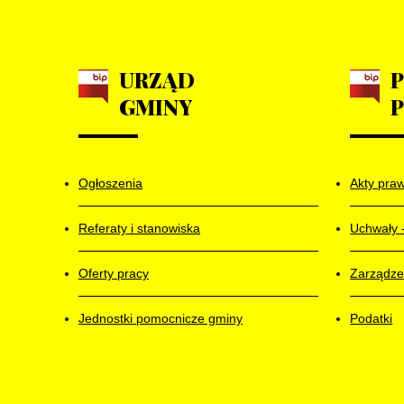
URZĄD
GMINY
Ogłoszenia
Akty pra
Referaty i stanowiska
Uchwały 
Oferty pracy
Zarządze
Jednostki pomocnicze gminy
Podatki