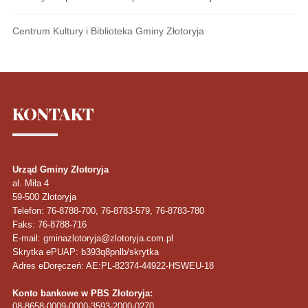
Centrum Kultury i Biblioteka Gminy Złotoryja
KONTAKT
Urząd Gminy Złotoryja
al. Miła 4
59-500
Złotoryja
Telefon
: 76-8788-700, 76-8783-579, 76-8783-780
Faks
: 76-8788-716
E-mail: gminazlotoryja@zlotoryja.com.pl
Skrytka ePUAP: b393q8pnlb/skrytka
Adres eDoręczeń: AE:PL-82374-44922-HSWEU-18
Konto bankowe w PBS Złotoryja:
08-8658-0009-0000-3593-2000-0270