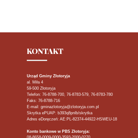
KONTAKT
Urząd Gminy Złotoryja
al. Miła 4
59-500
Złotoryja
Telefon
: 76-8788-700, 76-8783-579, 76-8783-780
Faks
: 76-8788-716
E-mail: gminazlotoryja@zlotoryja.com.pl
Skrytka ePUAP: b393q8pnlb/skrytka
Adres eDoręczeń: AE:PL-82374-44922-HSWEU-18
Konto bankowe w PBS Złotoryja:
08-8658-0009-0000-3593-2000-0270