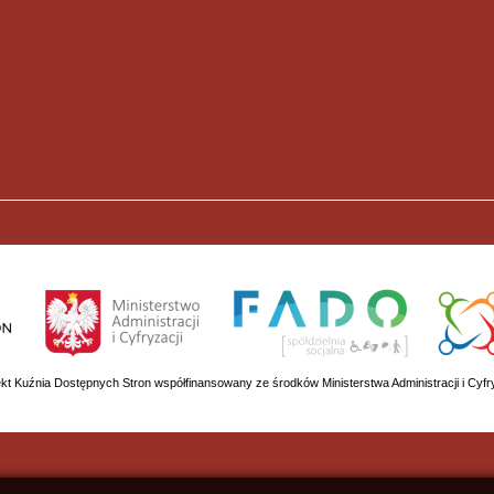
ekt Kuźnia Dostępnych Stron współfinansowany ze środków Ministerstwa Administracji i Cyfry